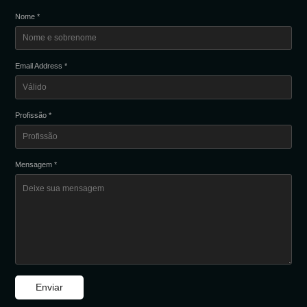
Nome *
Email Address *
Profissão *
Mensagem *
Enviar