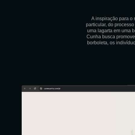
A inspiração para o 
particular, do process
uma lagarta em uma bo
Cunha busca promover 
borboleta, os indivíd